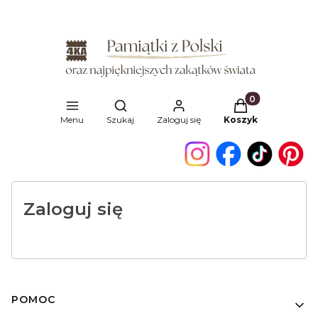
Produkty w kosz
Otwórz wyszukiwarkę
Menu
Szukaj
Zaloguj się
Koszyk
Zaloguj się
Linki w stopce
POMOC