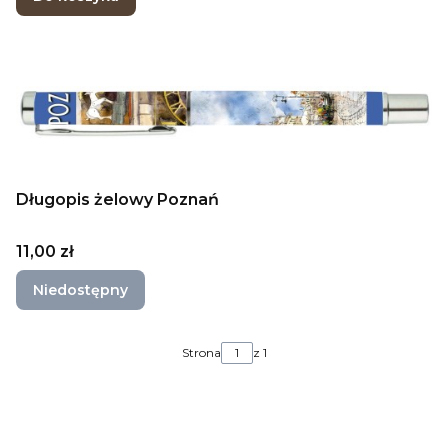
Długopis żelowy Poznań
Cena
11,00 zł
Niedostępny
Strona
z 1