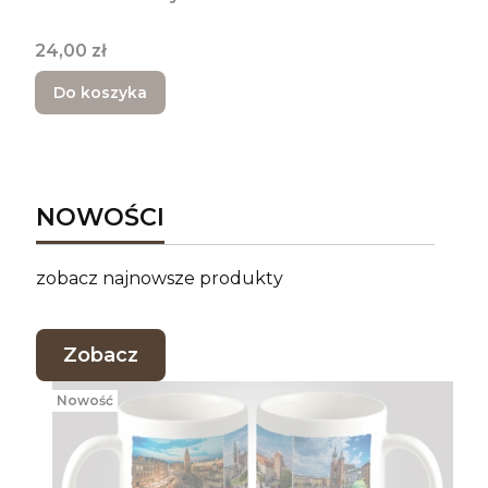
Cena
24,00 zł
Do koszyka
NOWOŚCI
zobacz najnowsze produkty
Zobacz
Nowość