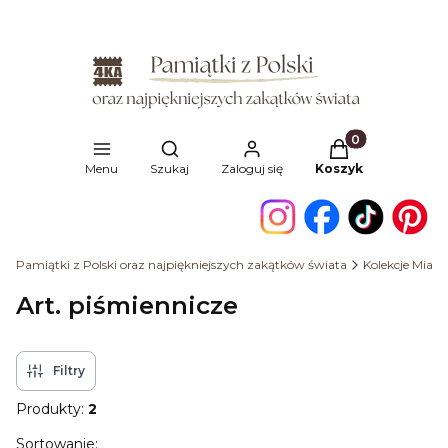
Produkty w kosz
Otwórz wyszukiwarkę
Menu
Szukaj
Zaloguj się
Koszyk
Pamiątki z Polski oraz najpiękniejszych zakątków świata
Kolekcje Miast
Art. piśmiennicze
Filtry
Produkty:
2
Lista produktów
Sortowanie: