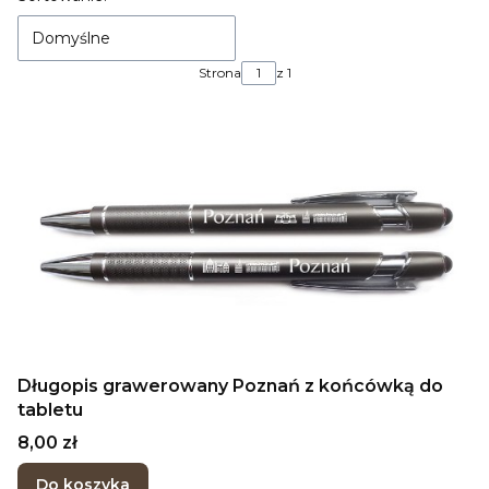
Domyślne
Strona
z 1
Długopis grawerowany Poznań z końcówką do
tabletu
Cena
8,00 zł
Do koszyka