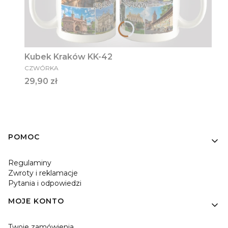
Kubek Kraków KK-42
PRODUCENT
CZWÓRKA
Cena
29,90 zł
Linki w stopce
POMOC
Regulaminy
Zwroty i reklamacje
Pytania i odpowiedzi
MOJE KONTO
Twoje zamówienia