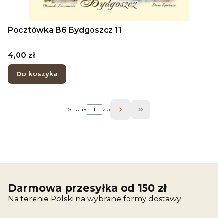
Pocztówka B6 Bydgoszcz 11
Cena
4,00 zł
Do koszyka
Strona
z 3
Przejdź do ostatniej 
Darmowa przesyłka od 150 zł
Na terenie Polski na wybrane formy dostawy