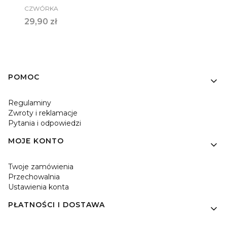
PRODUCENT
CZWÓRKA
Cena
29,90 zł
Linki w stopce
POMOC
Regulaminy
Zwroty i reklamacje
Pytania i odpowiedzi
MOJE KONTO
Twoje zamówienia
Przechowalnia
Ustawienia konta
PŁATNOŚCI I DOSTAWA