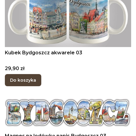
Kubek Bydgoszcz akwarele 03
Cena
29,90 zł
Do koszyka
Magnes na lodówkę napis Bydgoszcz 03