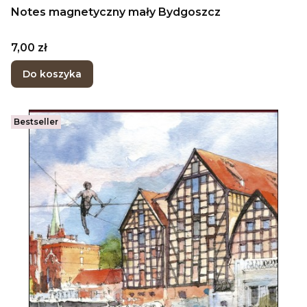
Notes magnetyczny mały Bydgoszcz
Cena
7,00 zł
Do koszyka
Bestseller