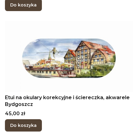
Do koszyka
Etui na okulary korekcyjne i ściereczka, akwarele
Bydgoszcz
Cena
45,00 zł
Do koszyka