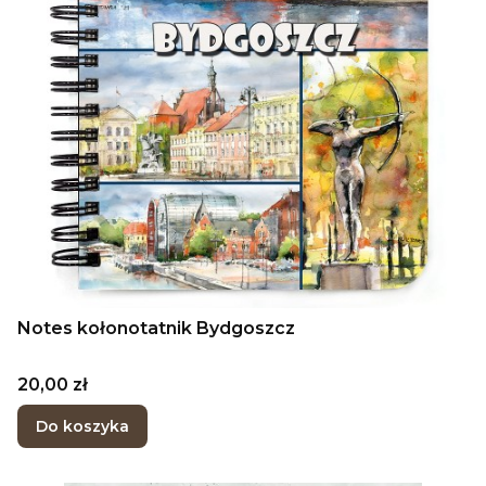
Notes kołonotatnik Bydgoszcz
Cena
20,00 zł
Do koszyka