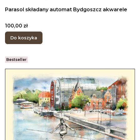
Parasol składany automat Bydgoszcz akwarele
Cena
100,00 zł
Do koszyka
Bestseller