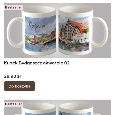
Bestseller
Kubek Bydgoszcz akwarele 02
Cena
29,90 zł
Do koszyka
Bestseller