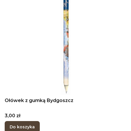
Ołówek z gumką Bydgoszcz
Cena
3,00 zł
Do koszyka