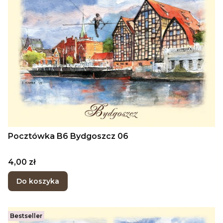
Pocztówka B6 Bydgoszcz 06
Cena
4,00 zł
Do koszyka
Bestseller