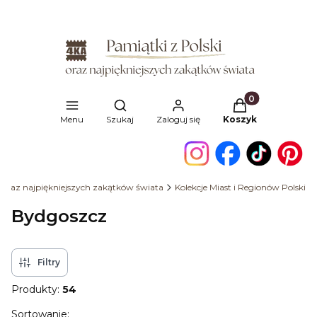
Produkty w kosz
Otwórz wyszukiwarkę
Menu
Szukaj
Zaloguj się
Koszyk
i oraz najpiękniejszych zakątków świata
Kolekcje Miast i Regionów Polski
Bydgoszcz
Filtry
Produkty:
54
Lista produktów
Sortowanie: