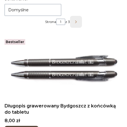
Domyślne
Strona
z 3
Następne produkty
Bestseller
Długopis grawerowany Bydgoszcz z końcówką
do tabletu
Cena
8,00 zł