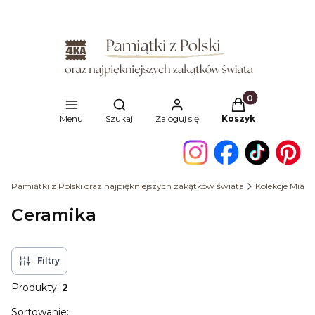
Produkty w kosz
Otwórz wyszukiwarkę
Menu
Szukaj
Zaloguj się
Koszyk
Pamiątki z Polski oraz najpiękniejszych zakątków świata
Kolekcje Miast
Ceramika
Filtry
Produkty:
2
Lista produktów
Sortowanie: