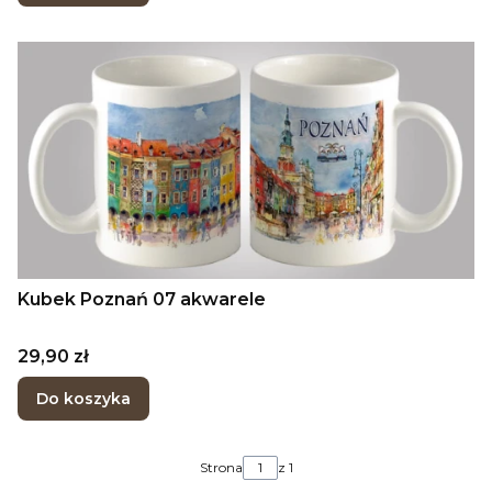
Kubek Poznań 07 akwarele
Cena
29,90 zł
Do koszyka
Strona
z 1