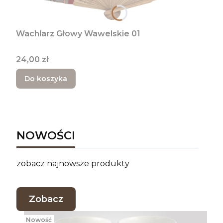
Wachlarz Głowy Wawelskie 01
Cena
24,00 zł
Do koszyka
NOWOŚCI
zobacz najnowsze produkty
Zobacz
Nowość