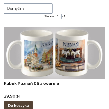
Domyślne
Strona
z 1
Kubek Poznań 06 akwarele
Cena
29,90 zł
Do koszyka