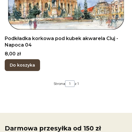
Podkładka korkowa pod kubek akwarela Cluj -
Napoca 04
Cena
8,00 zł
Do koszyka
Strona
z 1
Darmowa przesyłka od 150 zł