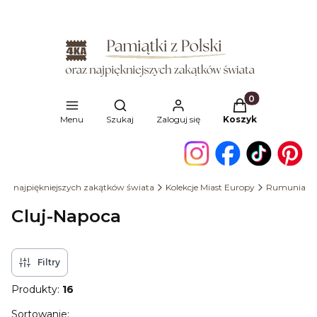
Produkty w kosz
Otwórz wyszukiwarkę
Menu
Szukaj
Zaloguj się
Koszyk
oraz najpiękniejszych zakątków świata
Kolekcje Miast Europy
Rumunia
Cluj-Napoca
Filtry
Produkty:
16
Lista produktów
Sortowanie: