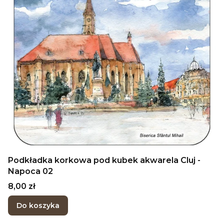
Podkładka korkowa pod kubek akwarela Cluj -
Napoca 02
Cena
8,00 zł
Do koszyka