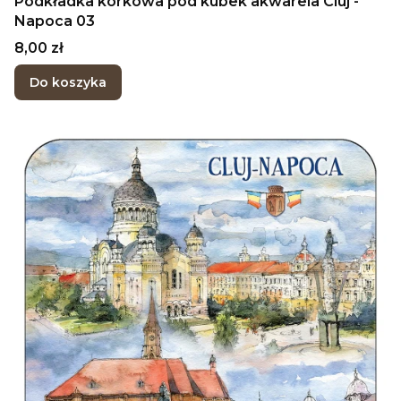
Podkładka korkowa pod kubek akwarela Cluj -
Napoca 03
Cena
8,00 zł
Do koszyka