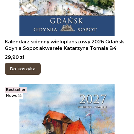
Kalendarz ścienny wieloplanszowy 2026 Gdańsk
Gdynia Sopot akwarele Katarzyna Tomala B4
Cena
29,90 zł
Do koszyka
Bestseller
Nowość