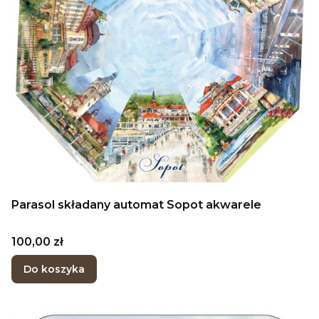
Parasol składany automat Sopot akwarele
Cena
100,00 zł
Do koszyka