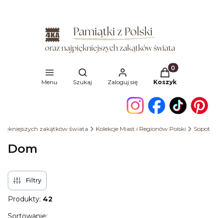
Produkty w kosz
Otwórz wyszukiwarkę
Menu
Szukaj
Zaloguj się
Koszyk
ajpiękniejszych zakątków świata
Kolekcje Miast i Regionów Polski
Sopot
Dom
Filtry
Produkty:
42
Lista produktów
Sortowanie: