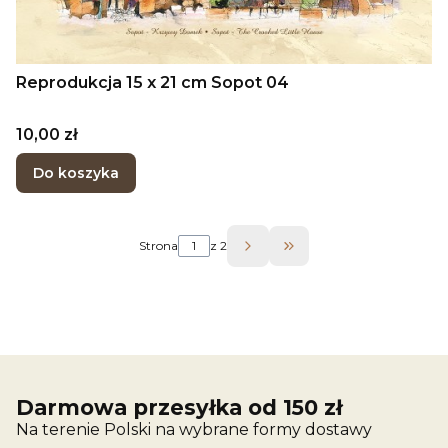
Reprodukcja 15 x 21 cm Sopot 04
Cena
10,00 zł
Do koszyka
Strona
z 2
Przejdź do ostatniej 
Darmowa przesyłka od 150 zł
Na terenie Polski na wybrane formy dostawy