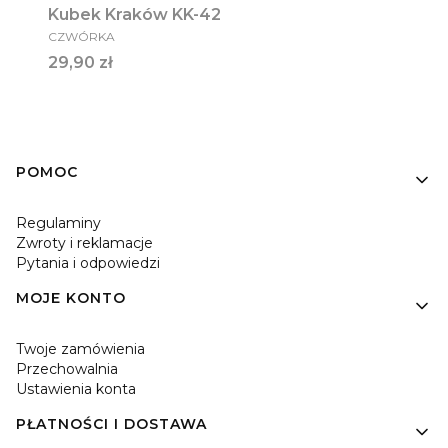
Kubek Kraków KK-42
PRODUCENT
CZWÓRKA
Cena
29,90 zł
Linki w stopce
POMOC
Regulaminy
Zwroty i reklamacje
Pytania i odpowiedzi
MOJE KONTO
Twoje zamówienia
Przechowalnia
Ustawienia konta
PŁATNOŚCI I DOSTAWA