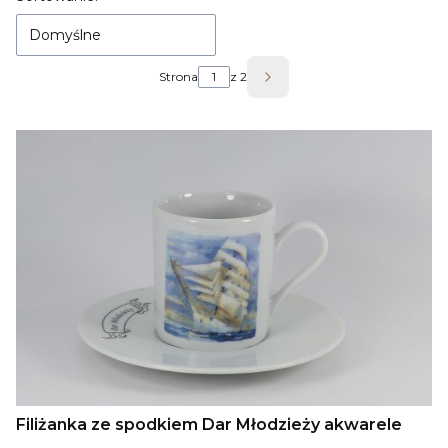
Domyślne
Strona
z 2
Następne produkty
Filiżanka ze spodkiem Dar Młodzieży akwarele