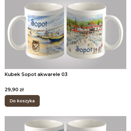
Kubek Sopot akwarele 03
Cena
29,90 zł
Do koszyka