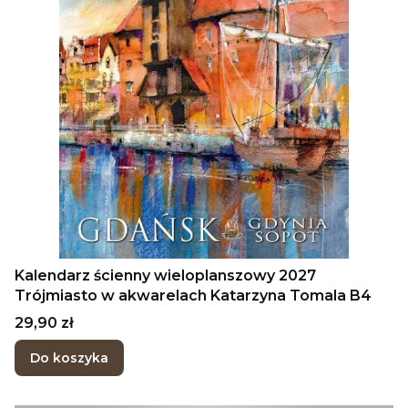
Kalendarz ścienny wieloplanszowy 2027
Trójmiasto w akwarelach Katarzyna Tomala B4
Cena
29,90 zł
Do koszyka