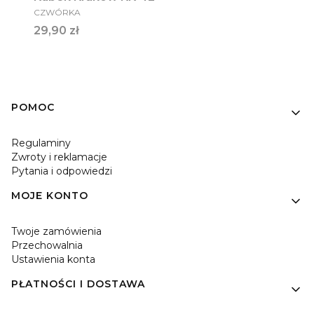
PRODUCENT
CZWÓRKA
Cena
29,90 zł
Linki w stopce
POMOC
Regulaminy
Zwroty i reklamacje
Pytania i odpowiedzi
MOJE KONTO
Twoje zamówienia
Przechowalnia
Ustawienia konta
PŁATNOŚCI I DOSTAWA