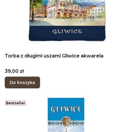
Torba z długimi uszami Gliwice akwarela
Cena
39,00 zł
Do koszyka
Bestseller