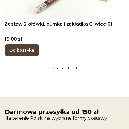
Zestaw 2 ołówki, gumka i zakładka Gliwice 01
Cena
15,00 zł
Do koszyka
Strona
z 1
Darmowa przesyłka od 150 zł
Na terenie Polski na wybrane formy dostawy