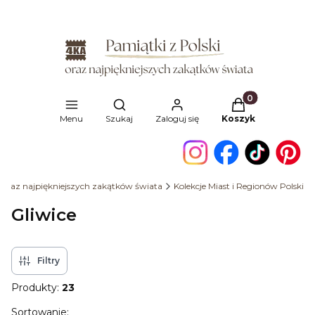
Produkty w kosz
Otwórz wyszukiwarkę
Menu
Szukaj
Zaloguj się
Koszyk
i oraz najpiękniejszych zakątków świata
Kolekcje Miast i Regionów Polski
Gliwice
Filtry
Produkty:
23
Lista produktów
Sortowanie: