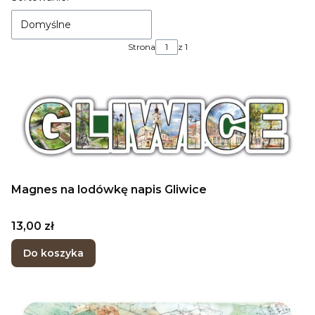
Domyślne
Strona
z 1
Magnes na lodówkę napis Gliwice
Cena
13,00 zł
Do koszyka