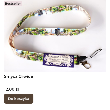
Bestseller
Smycz Gliwice
Cena
12,00 zł
Do koszyka