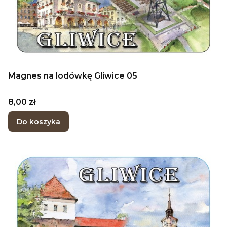
Magnes na lodówkę Gliwice 05
Cena
8,00 zł
Do koszyka