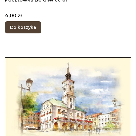
Cena
4,00 zł
Do koszyka