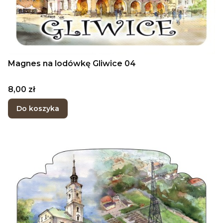
Magnes na lodówkę Gliwice 04
Cena
8,00 zł
Do koszyka