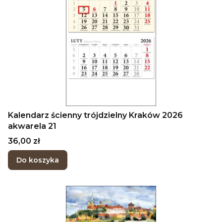
Kalendarz ścienny trójdzielny Kraków 2026
akwarela 21
Cena
36,00 zł
Do koszyka