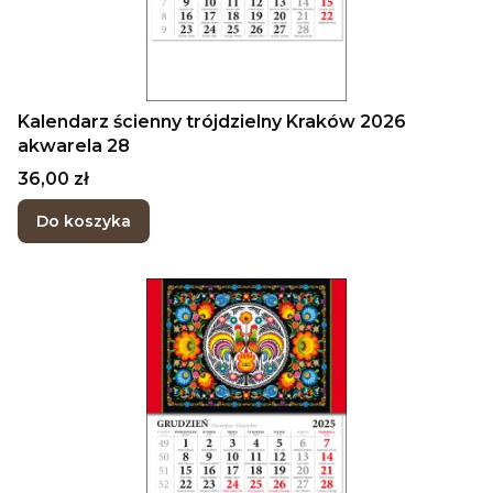
Kalendarz ścienny trójdzielny Kraków 2026
akwarela 28
Cena
36,00 zł
Do koszyka