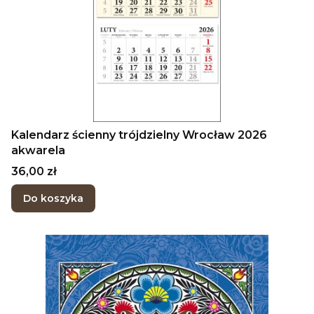
Kalendarz ścienny trójdzielny Wrocław 2026
akwarela
Cena
36,00 zł
Do koszyka