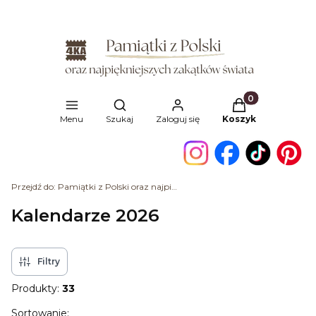
Produkty w kosz
Otwórz wyszukiwarkę
Menu
Szukaj
Zaloguj się
Koszyk
Przejdź do:
Pamiątki z Polski oraz najpiękniejszych zakątków świata
Kalendarze 2026
Filtry
Produkty:
33
Lista produktów
Sortowanie: