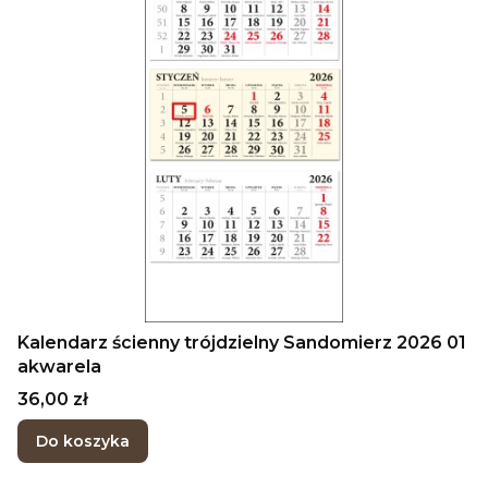
Kalendarz ścienny trójdzielny Sandomierz 2026 01
akwarela
Cena
36,00 zł
Do koszyka