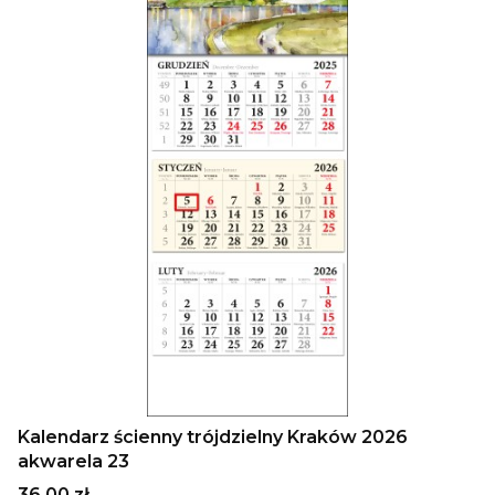
Kalendarz ścienny trójdzielny Kraków 2026
akwarela 23
Cena
36,00 zł