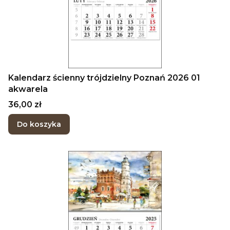
Kalendarz ścienny trójdzielny Poznań 2026 01
akwarela
Cena
36,00 zł
Do koszyka