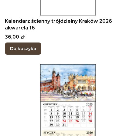
Kalendarz ścienny trójdzielny Kraków 2026
akwarela 16
Cena
36,00 zł
Do koszyka