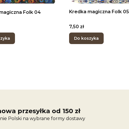
Kredka magiczna Folk 05
magiczna Folk 04
Cena
7,50 zł
szyka
Do koszyka
owa przesyłka od 150 zł
nie Polski na wybrane formy dostawy