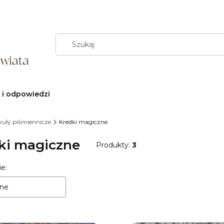
 i odpowiedzi
kuły piśmiennicze
Kredki magiczne
ki magiczne
Produkty:
3
e:
 produktów
ne