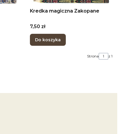
Kredka magiczna Zakopane
Cena
7,50 zł
Do koszyka
Strona
z 1