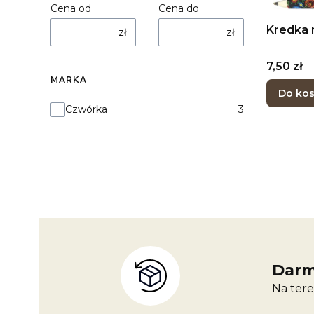
Cena od
Cena do
Kredka 
zł
zł
Cena
7,50 zł
MARKA
Do ko
Marka
Czwórka
3
Darm
Na tere