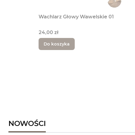
Wachlarz Głowy Wawelskie 01
Cena
24,00 zł
Do koszyka
NOWOŚCI