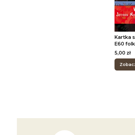
Kartka 
E60 folk, ludowy, łowicka
wycinan
Cena
5,00 zł
Zobac