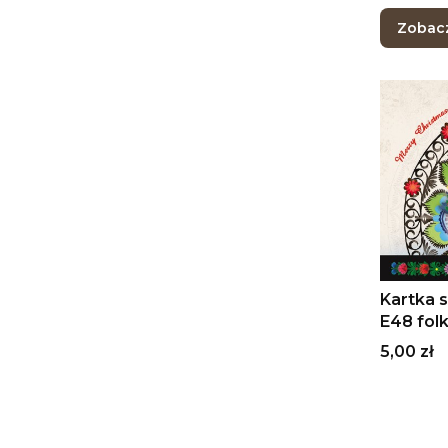
Zobac
Kartka 
E48 folk, ludowy, łowicka
wycinan
Cena
5,00 zł