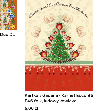
t Duo DL
enie
Kartka składana - Karnet Ecco B6
E46 folk, ludowy, łowicka
wycinanka, Boże Narodzenie
Cena
5,00 zł