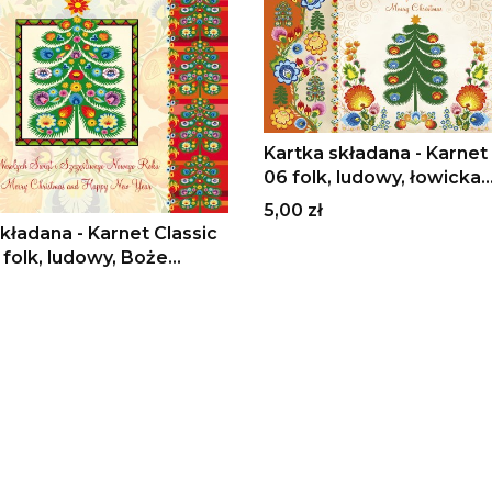
Kartka składana - Karne
06 folk, ludowy, łowicka
wycinanka, Boże Narodz
Cena
5,00 zł
kładana - Karnet Classic
folk, ludowy, Boże
nie