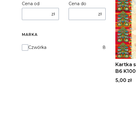
Cena od
Cena do
zł
zł
MARKA
Marka
Czwórka
8
Kartka s
B6 K100 
Narodze
Cena
5,00 zł