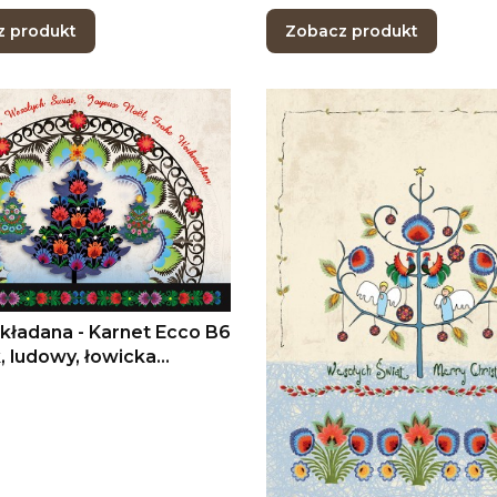
z produkt
Zobacz produkt
składana - Karnet Ecco B6
ka, Boże Narodzenie