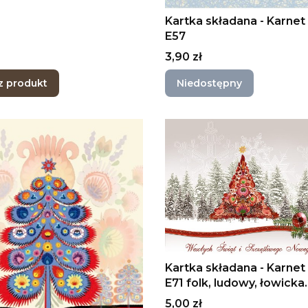
Kartka składana - Karnet
E57
Cena
3,90 zł
z produkt
Niedostępny
Kartka składana - Karnet
E71 folk, ludowy, łowicka
wycinanka, Boże Narodz
Cena
5,00 zł