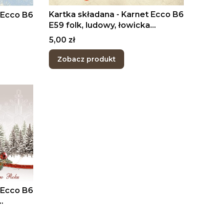
Kartka składana - Karnet Ecco B6
 Ecco B6
E59 folk, ludowy, łowicka
wycinanka, Boże Narodzenie
Cena
5,00 zł
Zobacz produkt
 Ecco B6
enie