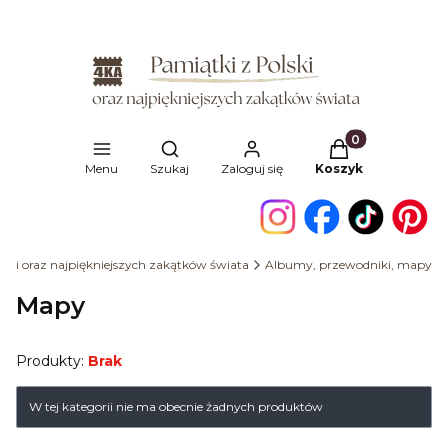
Produkty w kosz
Otwórz wyszukiwarkę
Menu
Szukaj
Zaloguj się
Koszyk
lski oraz najpiękniejszych zakątków świata
Albumy, przewodniki, mapy
Mapy
Produkty:
Brak
Lista produktów
W tej kategorii nie ma obecnie żadnych produktów