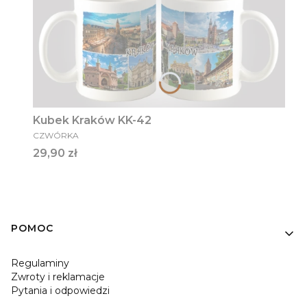
Kubek Kraków KK-42
PRODUCENT
CZWÓRKA
Cena
29,90 zł
Linki w stopce
POMOC
Regulaminy
Zwroty i reklamacje
Pytania i odpowiedzi