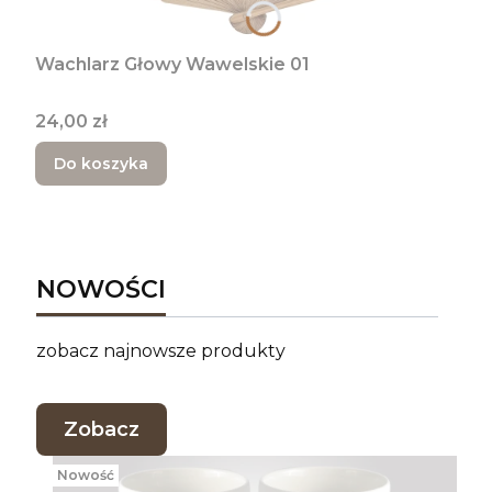
Wachlarz Głowy Wawelskie 01
Cena
24,00 zł
Do koszyka
NOWOŚCI
zobacz najnowsze produkty
Zobacz
Nowość