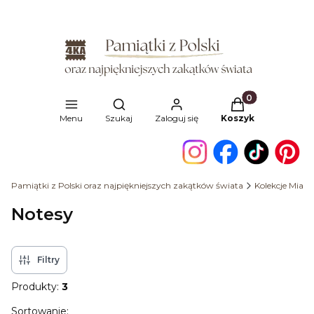
Produkty w kosz
Otwórz wyszukiwarkę
Menu
Szukaj
Zaloguj się
Koszyk
Pamiątki z Polski oraz najpiękniejszych zakątków świata
Kolekcje Miast
Notesy
Filtry
Produkty:
3
Lista produktów
Sortowanie: