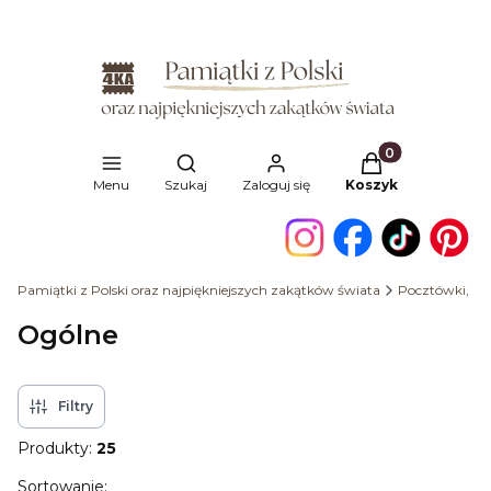
Produkty w kosz
Otwórz wyszukiwarkę
Menu
Szukaj
Zaloguj się
Koszyk
Pamiątki z Polski oraz najpiękniejszych zakątków świata
Pocztówki, ka
Ogólne
Filtry
Produkty:
25
Lista produktów
Sortowanie: