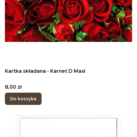
Kartka składana - Karnet D Maxi
Cena
8,00 zł
Do koszyka