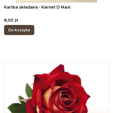
Kartka składana - Karnet D Maxi
Cena
8,00 zł
Do koszyka