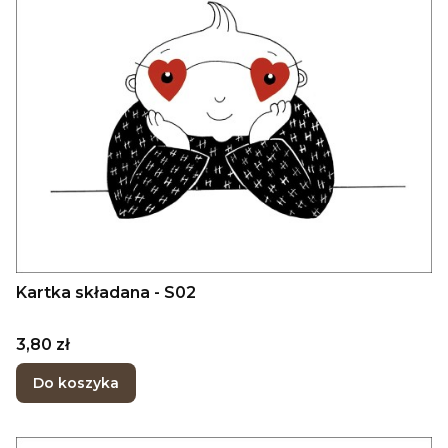
Kartka składana - S02
Cena
3,80 zł
Do koszyka