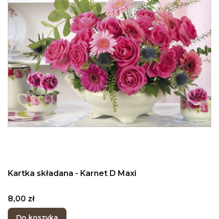
Kartka składana - Karnet D Maxi
Cena
8,00 zł
Do koszyka