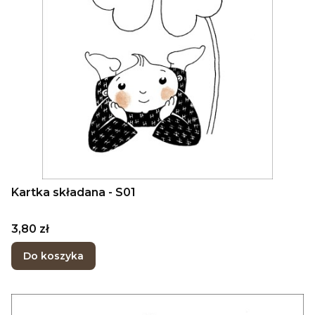
Kartka składana - S01
Cena
3,80 zł
Do koszyka