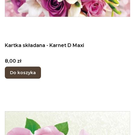
Kartka składana - Karnet D Maxi
Cena
8,00 zł
Do koszyka