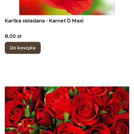
Kartka składana - Karnet D Maxi
Cena
8,00 zł
Do koszyka