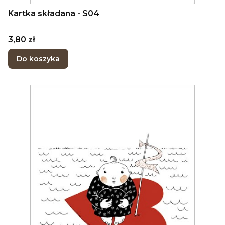
Kartka składana - S04
Cena
3,80 zł
Do koszyka