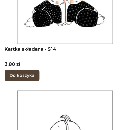
Kartka składana - S14
Cena
3,80 zł
Do koszyka