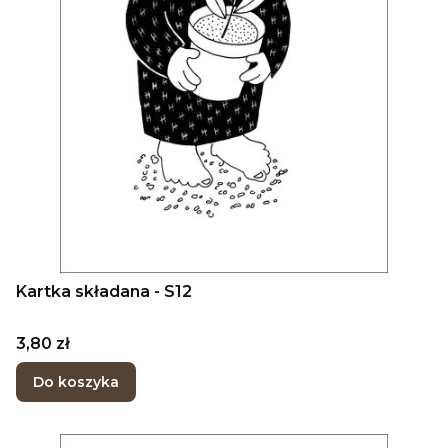
Kartka składana - S12
Cena
3,80 zł
Do koszyka