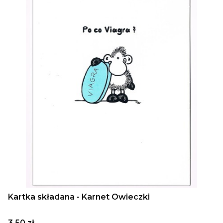
Kartka składana - Karnet Owieczki
Cena
3,50 zł