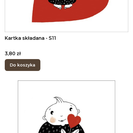
Kartka składana - S11
Cena
3,80 zł
Do koszyka