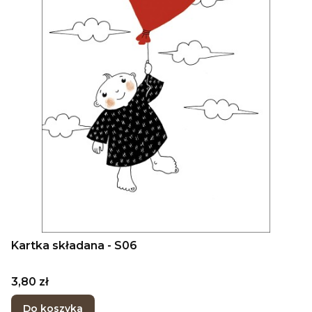
Kartka składana - S06
Cena
3,80 zł
Do koszyka