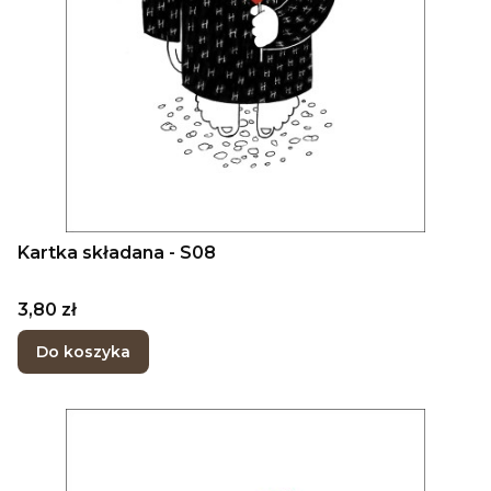
Kartka składana - S08
Cena
3,80 zł
Do koszyka