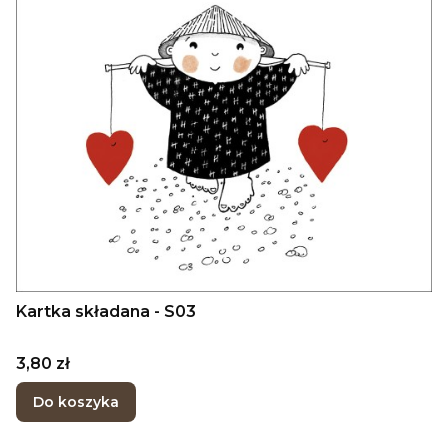
Kartka składana - S03
Cena
3,80 zł
Do koszyka