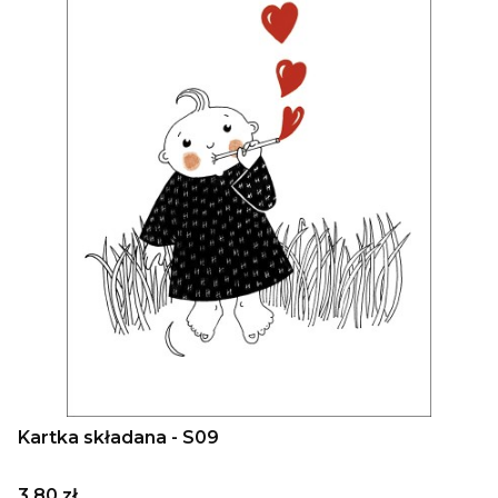
Kartka składana - S09
Cena
3,80 zł