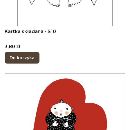
Kartka składana - S10
Cena
3,80 zł
Do koszyka