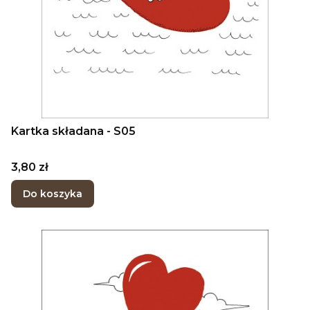
Kartka składana - S05
Cena
3,80 zł
Do koszyka