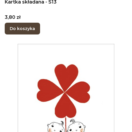
Kartka składana - S13
Cena
3,80 zł
Do koszyka