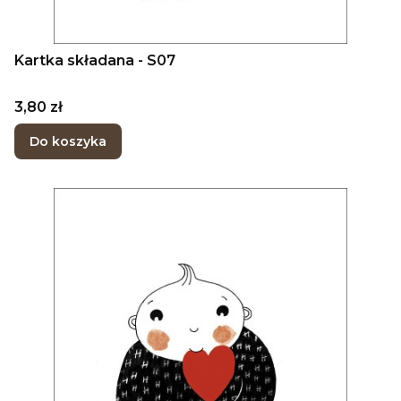
Kartka składana - S07
Cena
3,80 zł
Do koszyka