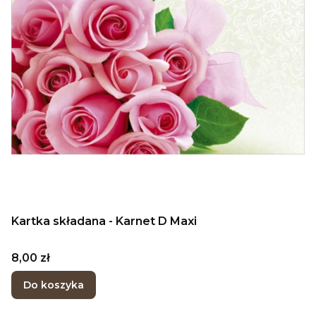
Kartka składana - Karnet D Maxi
Cena
8,00 zł
Do koszyka