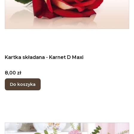
Kartka składana - Karnet D Maxi
Cena
8,00 zł
Do koszyka