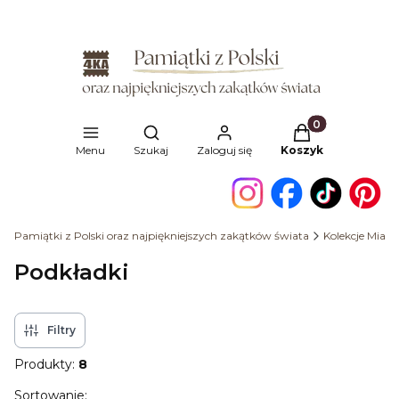
Produkty w kosz
Otwórz wyszukiwarkę
Menu
Szukaj
Zaloguj się
Koszyk
Pamiątki z Polski oraz najpiękniejszych zakątków świata
Kolekcje Miast
Podkładki
Filtry
Produkty:
8
Lista produktów
Sortowanie: