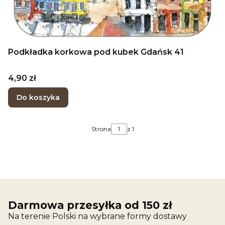
Podkładka korkowa pod kubek Gdańsk 41
Cena
4,90 zł
Do koszyka
Strona
z 1
Darmowa przesyłka od 150 zł
Na terenie Polski na wybrane formy dostawy