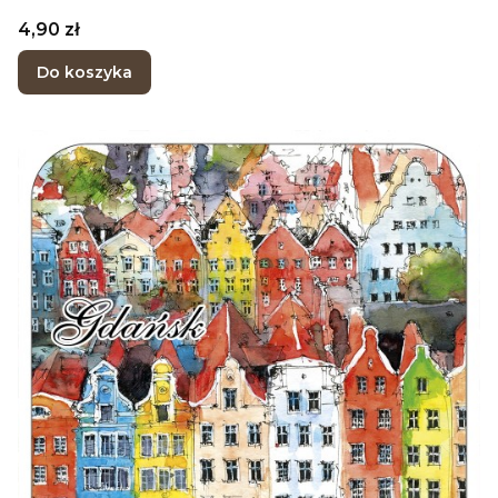
Cena
4,90 zł
Do koszyka