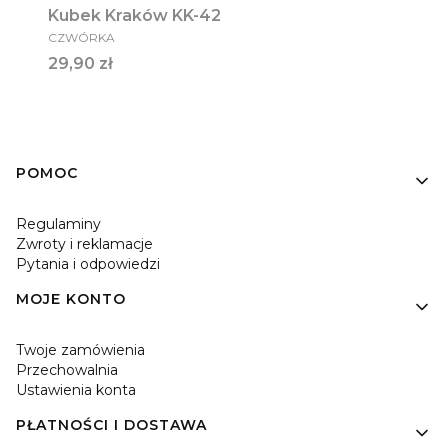
Kubek Kraków KK-42
PRODUCENT
CZWÓRKA
Cena
29,90 zł
Linki w stopce
POMOC
Regulaminy
Zwroty i reklamacje
Pytania i odpowiedzi
MOJE KONTO
Twoje zamówienia
Przechowalnia
Ustawienia konta
PŁATNOŚCI I DOSTAWA