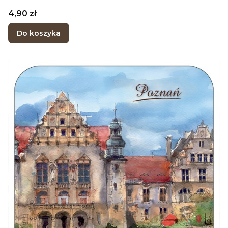
Cena
4,90 zł
Do koszyka