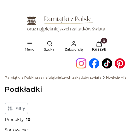
Produkty w kosz
Otwórz wyszukiwarkę
Menu
Szukaj
Zaloguj się
Koszyk
Pamiątki z Polski oraz najpiękniejszych zakątków świata
Kolekcje Miast
Podkładki
Filtry
Produkty:
10
Lista produktów
Sortowanie: