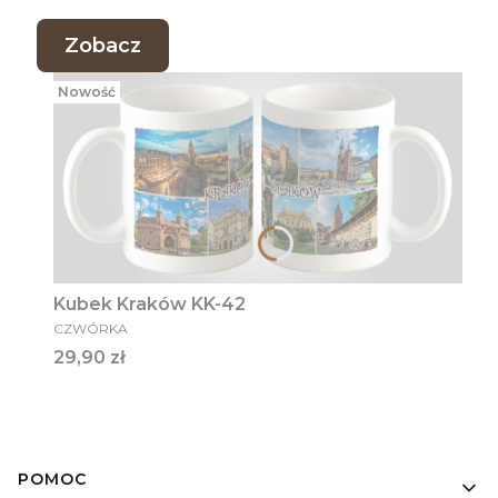
Zobacz
Nowość
Kubek Kraków KK-42
PRODUCENT
CZWÓRKA
Cena
29,90 zł
Linki w stopce
POMOC