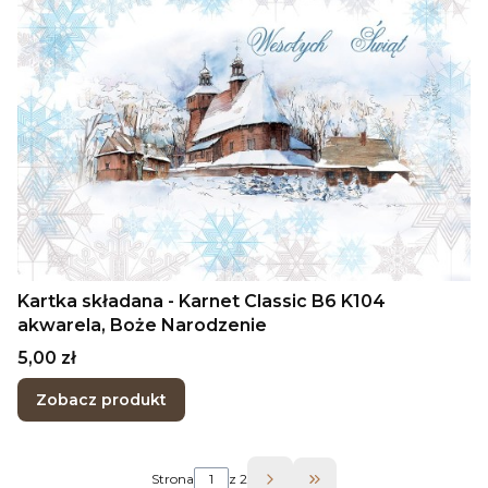
Kartka składana - Karnet Classic B6 K104
akwarela, Boże Narodzenie
Cena
5,00 zł
Zobacz produkt
Strona
z 2