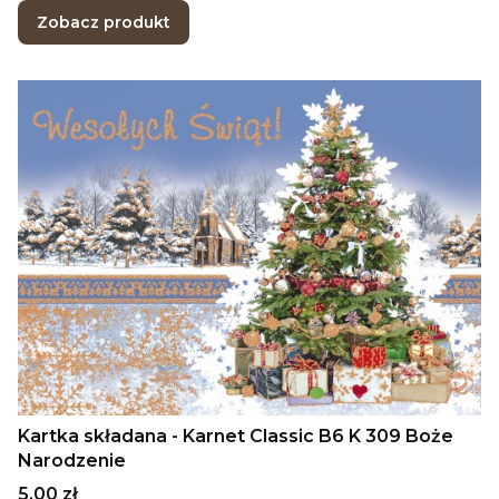
Zobacz produkt
Kartka składana - Karnet Classic B6 K 309 Boże
Narodzenie
Cena
5,00 zł