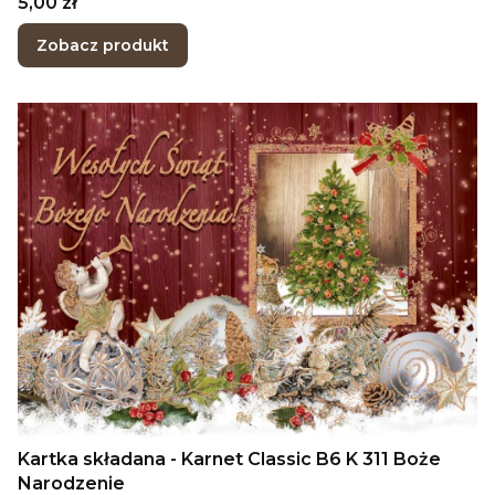
Cena
5,00 zł
Zobacz produkt
Kartka składana - Karnet Classic B6 K 311 Boże
Narodzenie