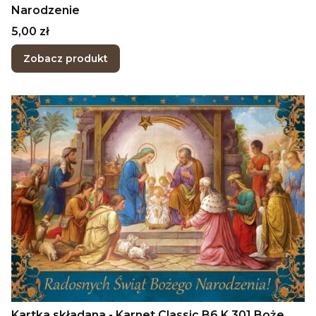
Narodzenie
Cena
5,00 zł
Zobacz produkt
Kartka składana - Karnet Classic B6 K 301 Boże