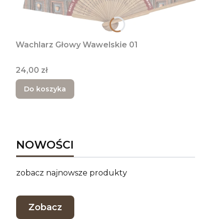
Wachlarz Głowy Wawelskie 01
Cena
24,00 zł
Do koszyka
NOWOŚCI
zobacz najnowsze produkty
Zobacz