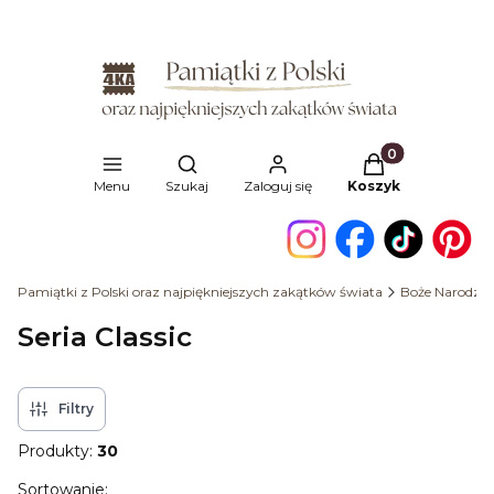
Produkty w kosz
Otwórz wyszukiwarkę
Menu
Szukaj
Zaloguj się
Koszyk
Pamiątki z Polski oraz najpiękniejszych zakątków świata
Boże Narodzen
Seria Classic
Filtry
Produkty:
30
Lista produktów
Sortowanie: