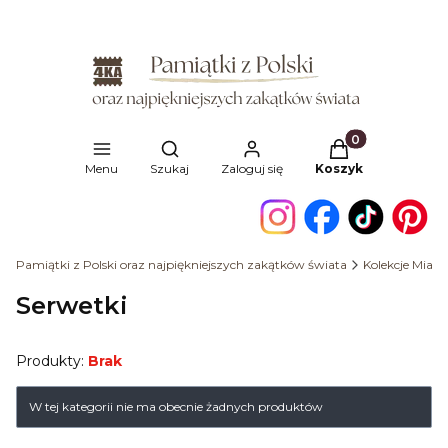
Produkty w kosz
Otwórz wyszukiwarkę
Menu
Szukaj
Zaloguj się
Koszyk
Pamiątki z Polski oraz najpiękniejszych zakątków świata
Kolekcje Miast
Serwetki
Produkty:
Brak
Lista produktów
W tej kategorii nie ma obecnie żadnych produktów