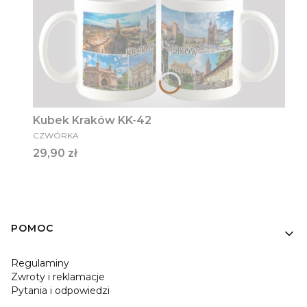
Kubek Kraków KK-42
PRODUCENT
CZWÓRKA
Cena
29,90 zł
Linki w stopce
POMOC
Regulaminy
Zwroty i reklamacje
Pytania i odpowiedzi