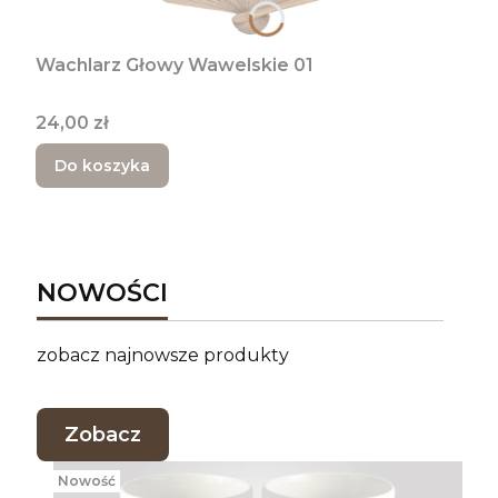
Wachlarz Głowy Wawelskie 01
Cena
24,00 zł
Do koszyka
NOWOŚCI
zobacz najnowsze produkty
Zobacz
Nowość