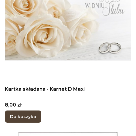
Kartka składana - Karnet D Maxi
Cena
8,00 zł
Do koszyka