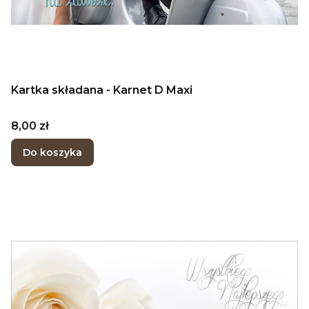
Kartka składana - Karnet D Maxi
Cena
8,00 zł
Do koszyka