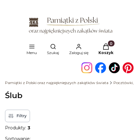
Produkty w kosz
Otwórz wyszukiwarkę
Menu
Szukaj
Zaloguj się
Koszyk
Pamiątki z Polski oraz najpiękniejszych zakątków świata
Pocztówki, ka
Ślub
Filtry
Produkty:
3
Lista produktów
Sortowanie: