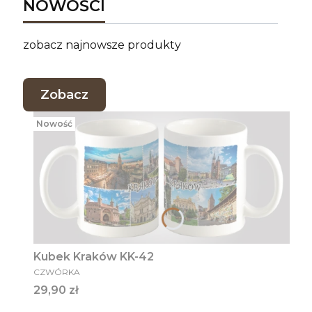
NOWOŚCI
zobacz najnowsze produkty
Zobacz
Nowość
Kubek Kraków KK-42
PRODUCENT
CZWÓRKA
Cena
29,90 zł