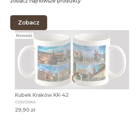
zobacz najnowsze produkty
Zobacz
Nowość
Kubek Kraków KK-42
PRODUCENT
CZWÓRKA
Cena
29,90 zł