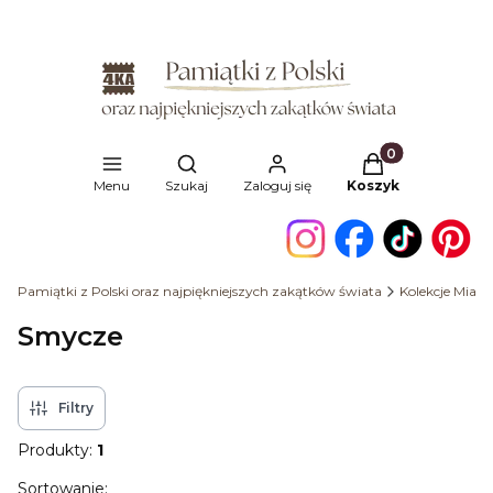
Produkty w kosz
Otwórz wyszukiwarkę
Menu
Szukaj
Zaloguj się
Koszyk
Pamiątki z Polski oraz najpiękniejszych zakątków świata
Kolekcje Miast
Smycze
Filtry
Produkty:
1
Lista produktów
Sortowanie: