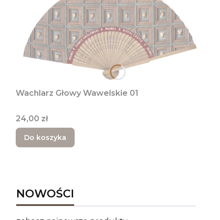
Wachlarz Głowy Wawelskie 01
Cena
24,00 zł
Do koszyka
NOWOŚCI