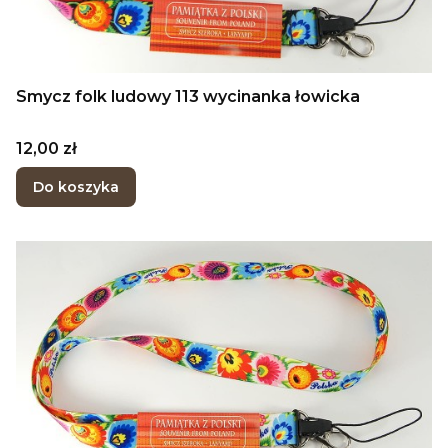
Smycz folk ludowy 113 wycinanka łowicka
Cena
12,00 zł
Do koszyka