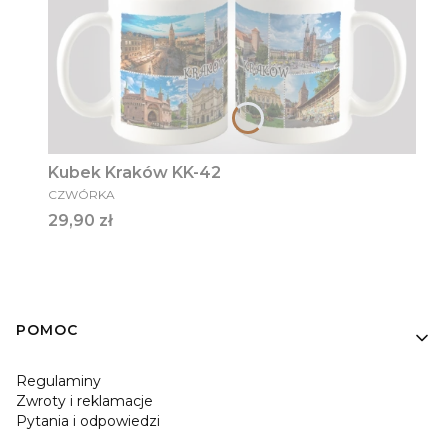
Kubek Kraków KK-42
PRODUCENT
CZWÓRKA
Cena
29,90 zł
Linki w stopce
POMOC
Regulaminy
Zwroty i reklamacje
Pytania i odpowiedzi