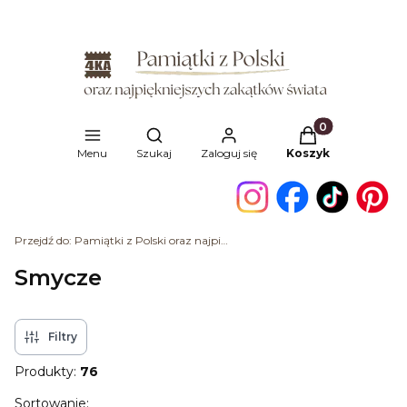
Produkty w kosz
Otwórz wyszukiwarkę
Menu
Szukaj
Zaloguj się
Koszyk
Przejdź do:
Pamiątki z Polski oraz najpiękniejszych zakątków świata
Smycze
Filtry
Produkty:
76
Lista produktów
Sortowanie: