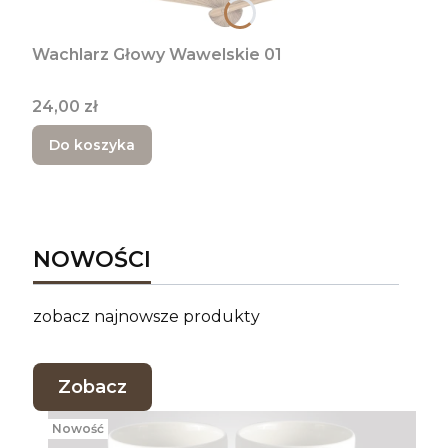
Wachlarz Głowy Wawelskie 01
Cena
24,00 zł
Do koszyka
NOWOŚCI
zobacz najnowsze produkty
Zobacz
Nowość