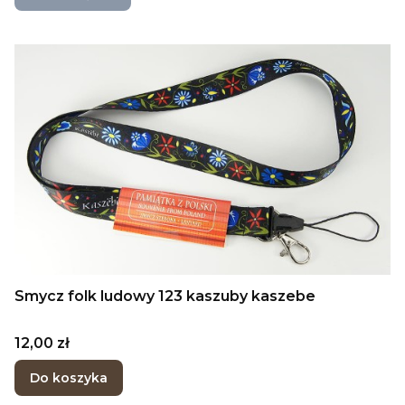
Smycz folk ludowy 123 kaszuby kaszebe
Cena
12,00 zł
Do koszyka