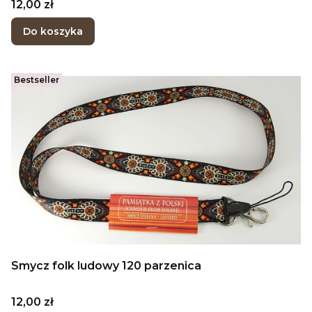
Cena
12,00 zł
Do koszyka
Bestseller
Smycz folk ludowy 120 parzenica
Cena
12,00 zł