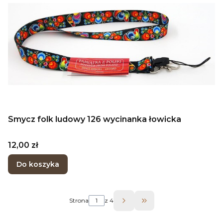
Smycz folk ludowy 126 wycinanka łowicka
Cena
12,00 zł
Do koszyka
Strona
z 4
Przejdź do ostatniej 