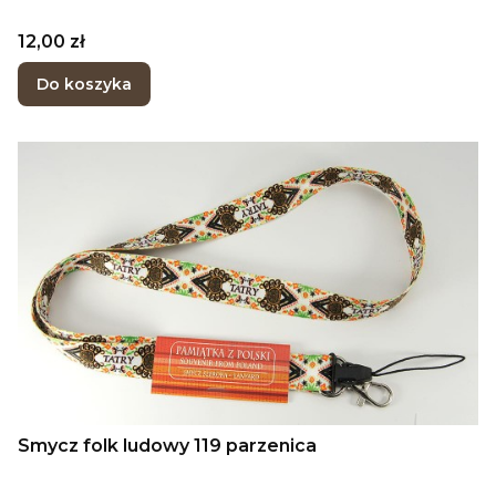
Cena
12,00 zł
Do koszyka
Smycz folk ludowy 119 parzenica