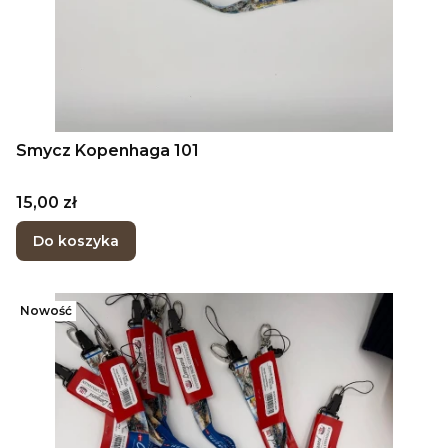
Smycz Kopenhaga 101
Cena
15,00 zł
Do koszyka
Nowość