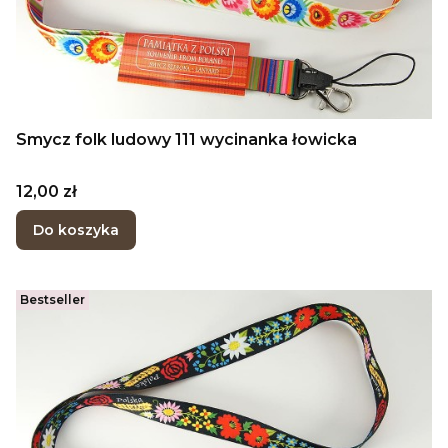
Smycz folk ludowy 111 wycinanka łowicka
Cena
12,00 zł
Do koszyka
Bestseller