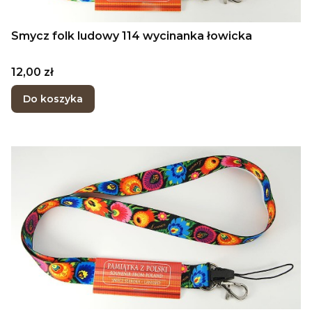
Smycz folk ludowy 114 wycinanka łowicka
Cena
12,00 zł
Do koszyka