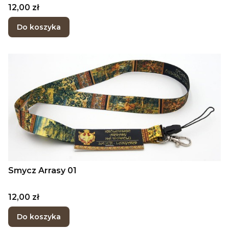
Cena
12,00 zł
Do koszyka
Smycz Arrasy 01
Cena
12,00 zł
Do koszyka