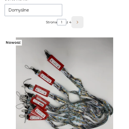
Domyślne
Strona
z 4
Następne produkty
Nowość