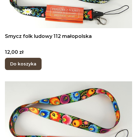
Smycz folk ludowy 112 małopolska
Cena
12,00 zł
Do koszyka