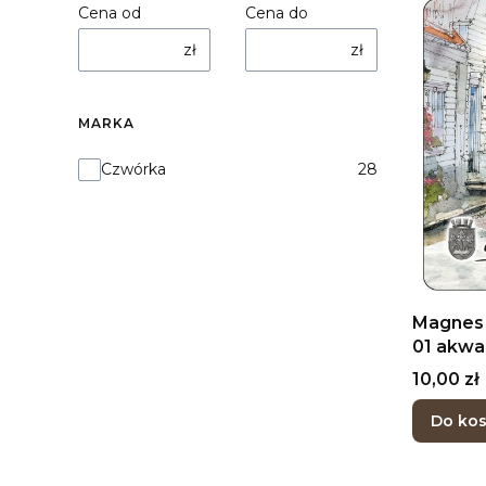
Cena od
Cena do
zł
zł
MARKA
Marka
Czwórka
28
Magnes 
01 akwa
Cena
10,00 zł
Do ko