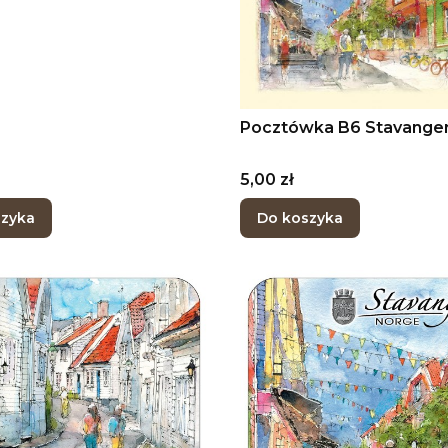
Pocztówka B6 Stavange
Cena
5,00 zł
szyka
Do koszyka