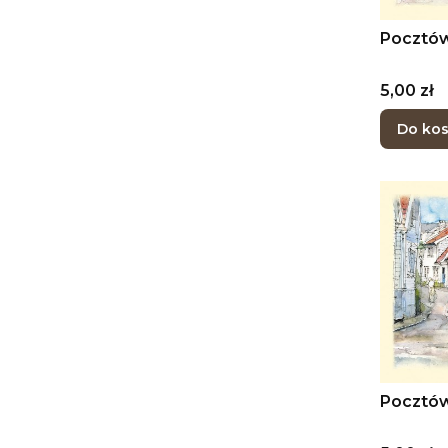
Pocztów
Cena
5,00 zł
Do ko
Pocztów