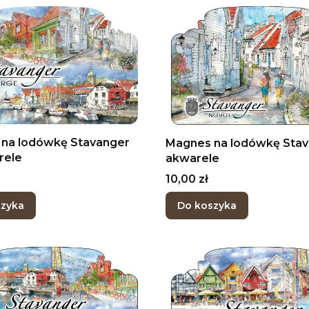
na lodówkę Stavanger
Magnes na lodówkę Stav
rele
akwarele
Cena
10,00 zł
szyka
Do koszyka