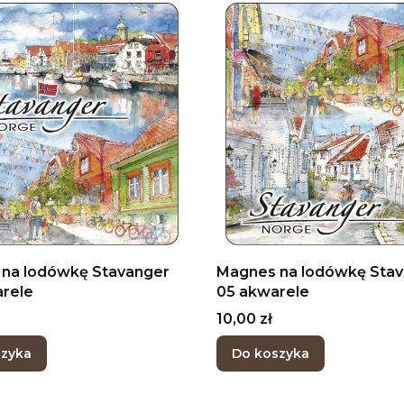
na lodówkę Stavanger
Magnes na lodówkę Sta
rele
05 akwarele
Cena
10,00 zł
szyka
Do koszyka