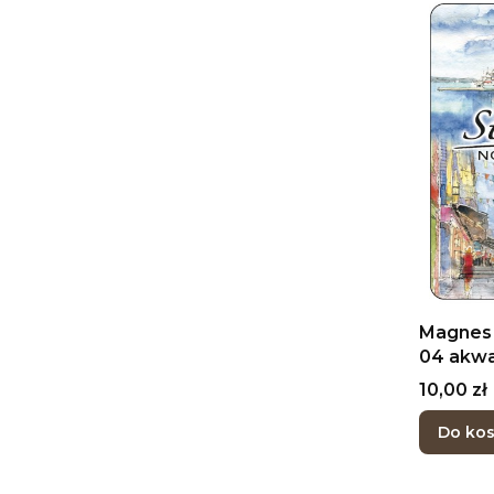
Magnes 
04 akwa
Cena
10,00 zł
Do ko