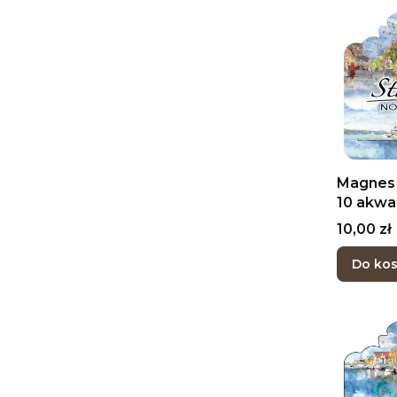
Magnes 
10 akwa
Cena
10,00 zł
Do ko