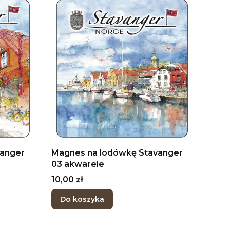
vanger
Magnes na lodówkę Stavanger
03 akwarele
Cena
10,00 zł
Do koszyka