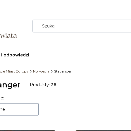
 i odpowiedzi
kcje Miast Europy
Norwegia
Stavanger
anger
Produkty:
28
e:
 produktów
ne