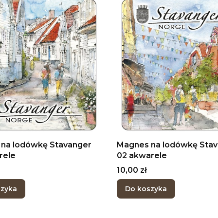
na lodówkę Stavanger
Magnes na lodówkę Sta
rele
02 akwarele
Cena
10,00 zł
szyka
Do koszyka