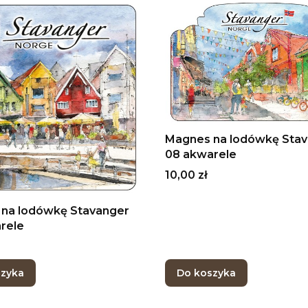
Magnes na lodówkę Sta
08 akwarele
Cena
10,00 zł
na lodówkę Stavanger
rele
szyka
Do koszyka