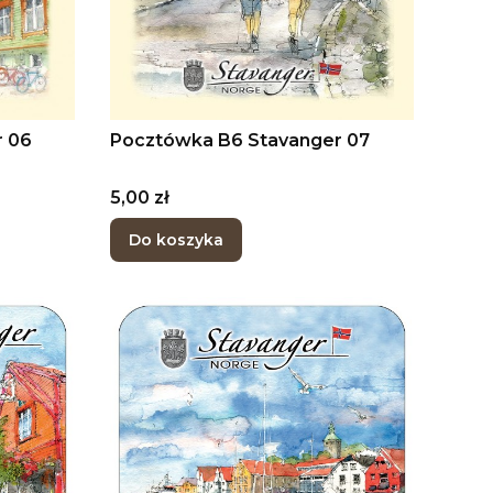
r 06
Pocztówka B6 Stavanger 07
Cena
5,00 zł
Do koszyka