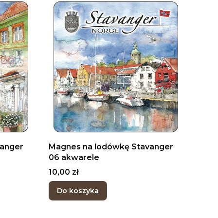
vanger
Magnes na lodówkę Stavanger
06 akwarele
Cena
10,00 zł
Do koszyka