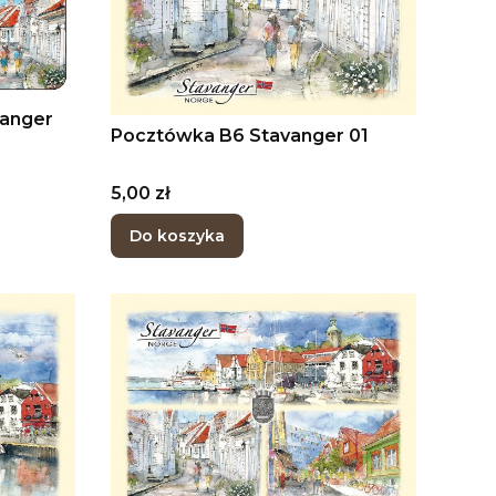
vanger
Pocztówka B6 Stavanger 01
Cena
5,00 zł
Do koszyka