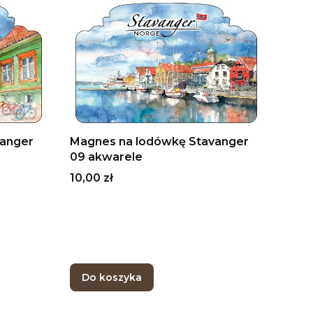
vanger
Magnes na lodówkę Stavanger
09 akwarele
Cena
10,00 zł
Do koszyka