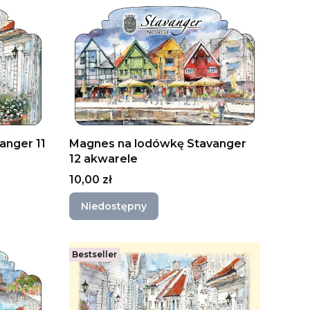
anger 11
Magnes na lodówkę Stavanger
12 akwarele
Cena
10,00 zł
Niedostępny
Bestseller