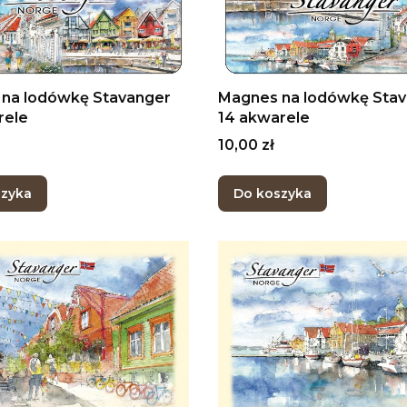
na lodówkę Stavanger
Magnes na lodówkę Sta
rele
14 akwarele
Cena
10,00 zł
szyka
Do koszyka