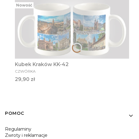
Nowość
Kubek Kraków KK-42
PRODUCENT
CZWÓRKA
Cena
29,90 zł
Linki w stopce
POMOC
Regulaminy
Zwroty i reklamacje