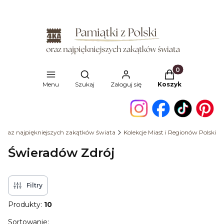
Produkty w kosz
Otwórz wyszukiwarkę
Menu
Szukaj
Zaloguj się
Koszyk
i oraz najpiękniejszych zakątków świata
Kolekcje Miast i Regionów Polski
Świeradów Zdrój
Filtry
Produkty:
10
Lista produktów
Sortowanie: