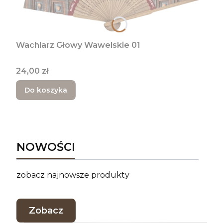
Wachlarz Głowy Wawelskie 01
Cena
24,00 zł
Do koszyka
NOWOŚCI
zobacz najnowsze produkty
Zobacz