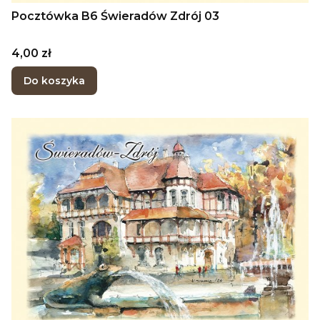
Pocztówka B6 Świeradów Zdrój 03
Cena
4,00 zł
Do koszyka