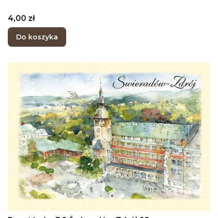
Cena
4,00 zł
Do koszyka