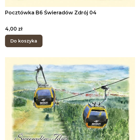
Pocztówka B6 Świeradów Zdrój 04
Cena
4,00 zł
Do koszyka