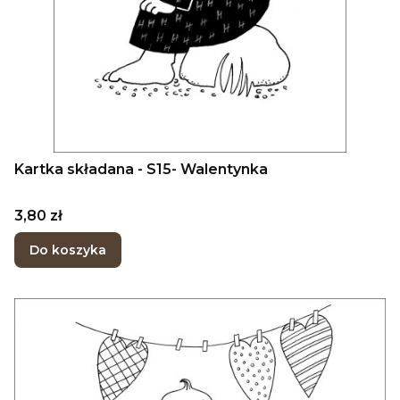
Kartka składana - S15- Walentynka
Cena
3,80 zł
Do koszyka