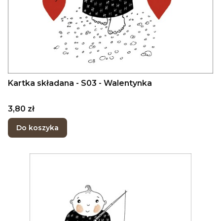
Kartka składana - S03 - Walentynka
Cena
3,80 zł
Do koszyka