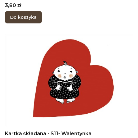
Cena
3,80 zł
Do koszyka
Kartka składana - S11- Walentynka