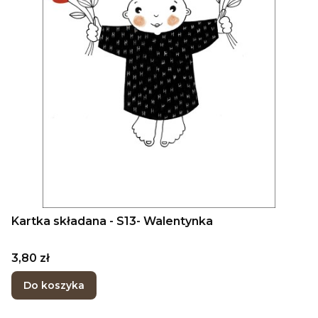
Kartka składana - S13- Walentynka
Cena
3,80 zł
Do koszyka