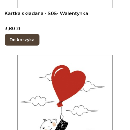
Kartka składana - S05- Walentynka
Cena
3,80 zł
Do koszyka