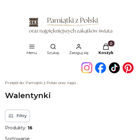
Produkty w kosz
Otwórz wyszukiwarkę
Menu
Szukaj
Zaloguj się
Koszyk
Przejdź do:
Pamiątki z Polski oraz najpiękniejszych zakątków świata
Walentynki
Filtry
Produkty:
16
Lista produktów
Sortowanie: