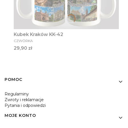
Kubek Kraków KK-42
PRODUCENT
CZWÓRKA
Cena
29,90 zł
Linki w stopce
POMOC
Regulaminy
Zwroty i reklamacje
Pytania i odpowiedzi
MOJE KONTO