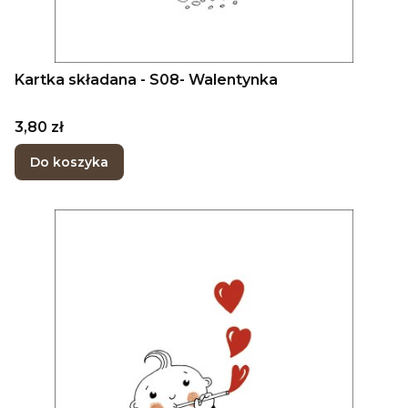
Kartka składana - S08- Walentynka
Cena
3,80 zł
Do koszyka