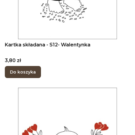
Kartka składana - S12- Walentynka
Cena
3,80 zł
Do koszyka