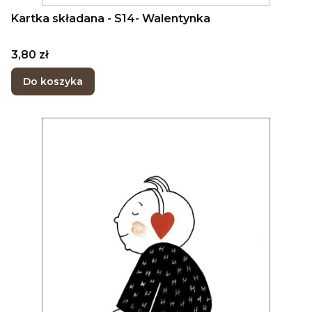
Kartka składana - S14- Walentynka
Cena
3,80 zł
Do koszyka