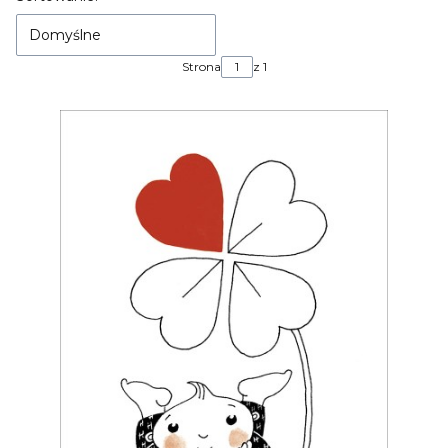
Domyślne
Strona
z 1