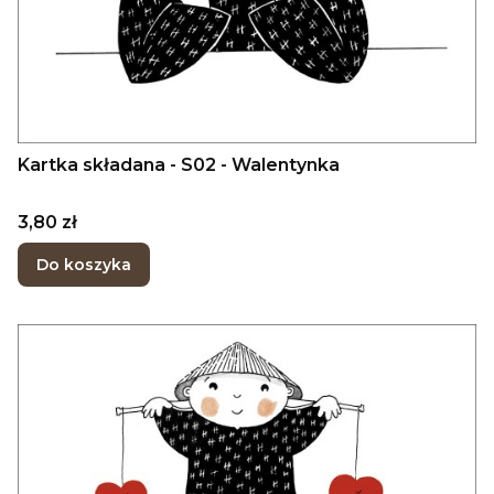
Kartka składana - S02 - Walentynka
Cena
3,80 zł
Do koszyka