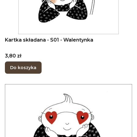
Kartka składana - S01 - Walentynka
Cena
3,80 zł
Do koszyka