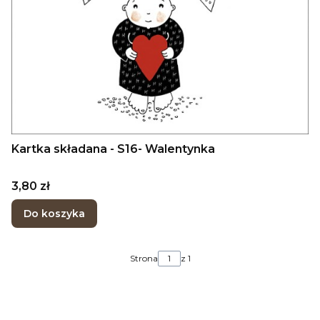
Kartka składana - S16- Walentynka
Cena
3,80 zł
Do koszyka
Strona
z 1