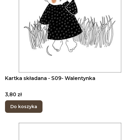
Kartka składana - S09- Walentynka
Cena
3,80 zł
Do koszyka