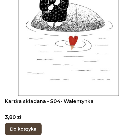
Kartka składana - S04- Walentynka
Cena
3,80 zł
Do koszyka