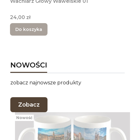
Wachlarz Głowy Wawelskie 01
Cena
24,00 zł
Do koszyka
NOWOŚCI
zobacz najnowsze produkty
Zobacz
Nowość