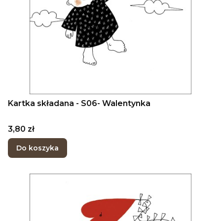
Kartka składana - S06- Walentynka
Cena
3,80 zł
Do koszyka