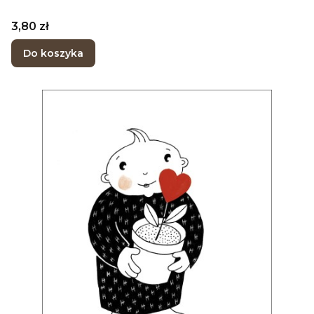
Cena
3,80 zł
Do koszyka