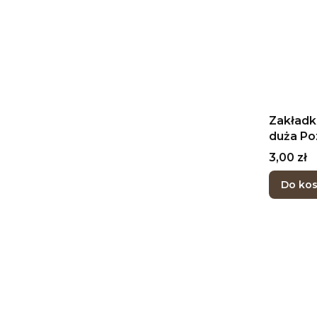
Zakładk
duża Po
Cena
3,00 zł
Do ko