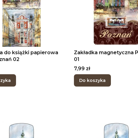
a do książki papierowa
Zakładka magnetyczna 
znań 02
01
Cena
7,99 zł
szyka
Do koszyka