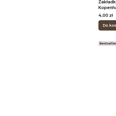
Zakładk
Kopenh
Cena
4,00 zł
Do ko
Bestselle