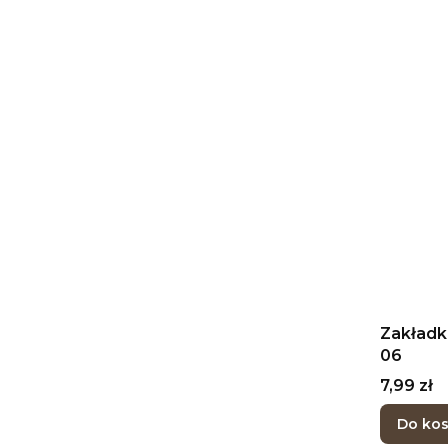
Zakładk
06
Cena
7,99 zł
Do ko