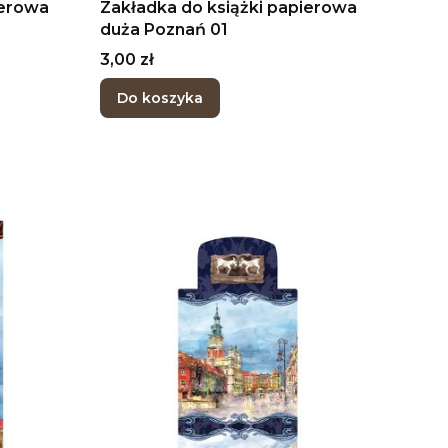
ierowa
Zakładka do książki papierowa
duża Poznań 01
Cena
3,00 zł
Do koszyka