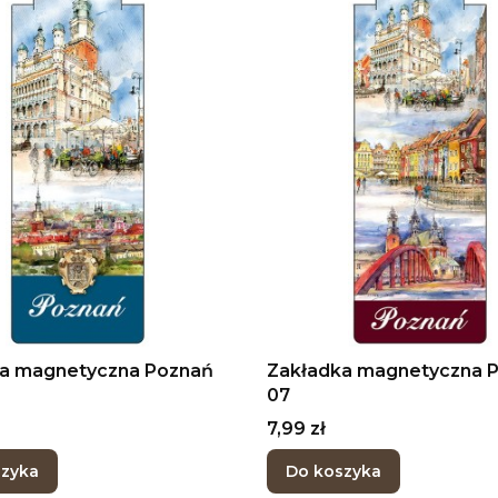
a magnetyczna Poznań
Zakładka magnetyczna 
07
Cena
7,99 zł
szyka
Do koszyka