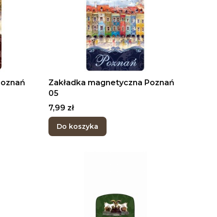
Poznań
Zakładka magnetyczna Poznań
05
Cena
7,99 zł
Do koszyka