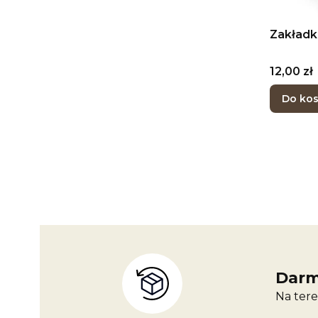
Zakładk
Cena
12,00 zł
Do ko
Darm
Na tere