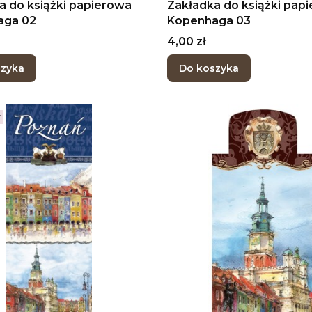
a do książki papierowa
Zakładka do książki pap
aga 02
Kopenhaga 03
Cena
4,00 zł
szyka
Do koszyka
r