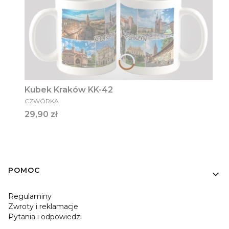
Kubek Kraków KK-42
PRODUCENT
CZWÓRKA
Cena
29,90 zł
Linki w stopce
POMOC
Regulaminy
Zwroty i reklamacje
Pytania i odpowiedzi