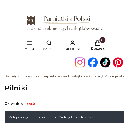
Produkty w kosz
Otwórz wyszukiwarkę
Menu
Szukaj
Zaloguj się
Koszyk
Pamiątki z Polski oraz najpiękniejszych zakątków świata
Kolekcje Miast
Pilniki
Produkty:
Brak
Lista produktów
W tej kategorii nie ma obecnie żadnych produktów