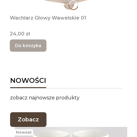
Wachlarz Głowy Wawelskie 01
Cena
24,00 zł
Do koszyka
NOWOŚCI
zobacz najnowsze produkty
Zobacz
Nowość