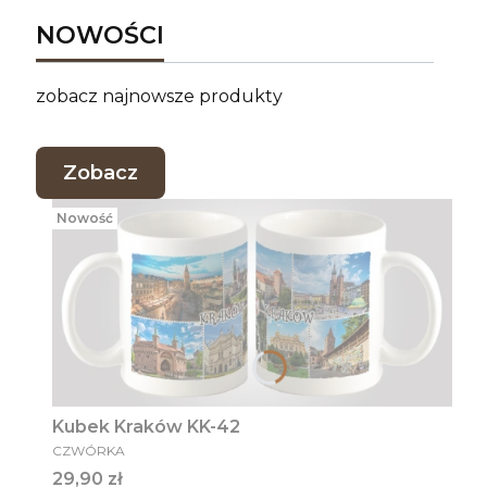
NOWOŚCI
zobacz najnowsze produkty
Zobacz
Nowość
Kubek Kraków KK-42
PRODUCENT
CZWÓRKA
Cena
29,90 zł