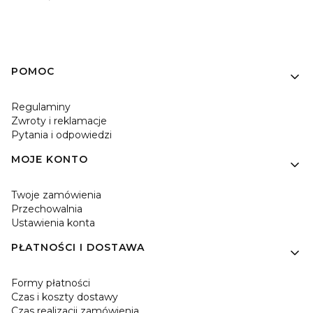
Linki w stopce
POMOC
Regulaminy
Zwroty i reklamacje
Pytania i odpowiedzi
MOJE KONTO
Twoje zamówienia
Przechowalnia
Ustawienia konta
PŁATNOŚCI I DOSTAWA
Formy płatności
Czas i koszty dostawy
Czas realizacji zamówienia