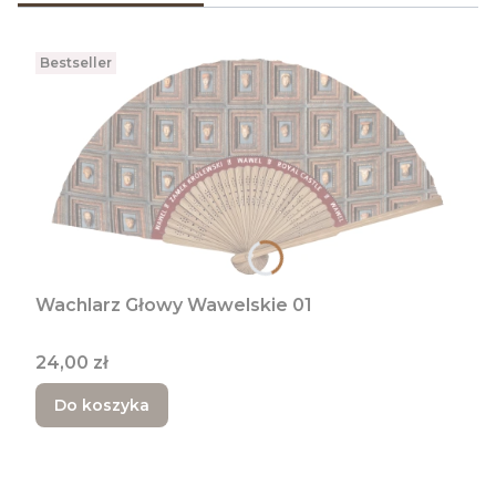
Bestseller
Wachlarz Głowy Wawelskie 01
Cena
24,00 zł
Do koszyka