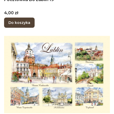
Cena
4,00 zł
Do koszyka