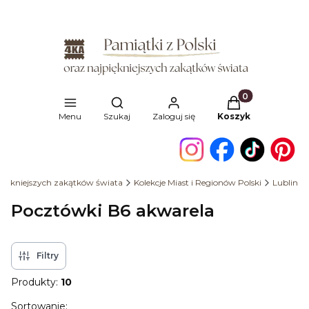
Produkty w kosz
Otwórz wyszukiwarkę
Menu
Szukaj
Zaloguj się
Koszyk
jpiękniejszych zakątków świata
Kolekcje Miast i Regionów Polski
Lublin
Pocztówki B6 akwarela
Filtry
Produkty:
10
Lista produktów
Sortowanie: