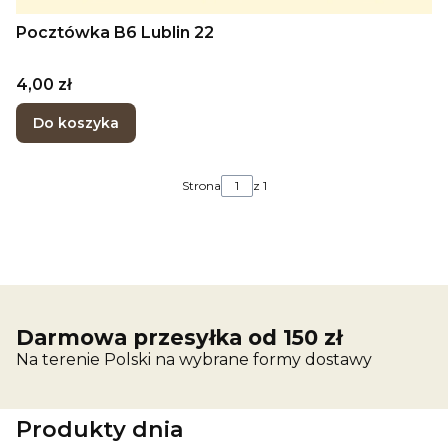
Pocztówka B6 Lublin 22
Cena
4,00 zł
Do koszyka
Strona
z 1
Darmowa przesyłka od 150 zł
Na terenie Polski na wybrane formy dostawy
Produkty dnia