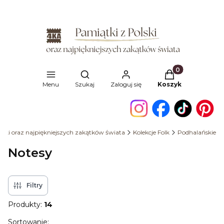
Produkty w kosz
Otwórz wyszukiwarkę
Menu
Szukaj
Zaloguj się
Koszyk
lski oraz najpiękniejszych zakątków świata
Kolekcje Folk
Podhalańskie
Notesy
Filtry
Produkty:
14
Lista produktów
Sortowanie: