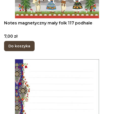
Notes magnetyczny mały folk 117 podhale
Cena
7,00 zł
Do koszyka