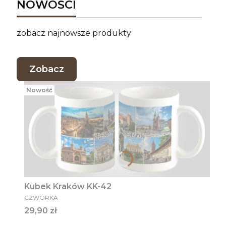
NOWOŚCI
zobacz najnowsze produkty
Zobacz
Nowość
Kubek Kraków KK-42
PRODUCENT
CZWÓRKA
Cena
29,90 zł