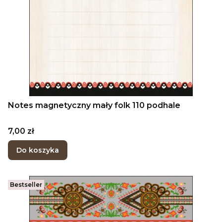
Notes magnetyczny mały folk 110 podhale
Cena
7,00 zł
Do koszyka
Bestseller