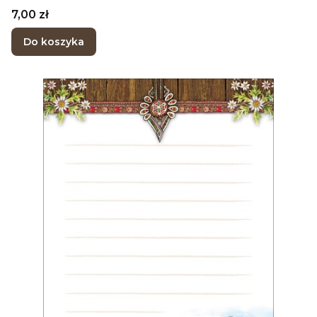
Cena
7,00 zł
Do koszyka