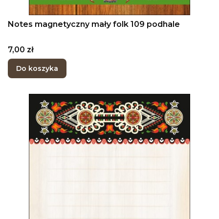
Notes magnetyczny mały folk 109 podhale
Cena
7,00 zł
Do koszyka