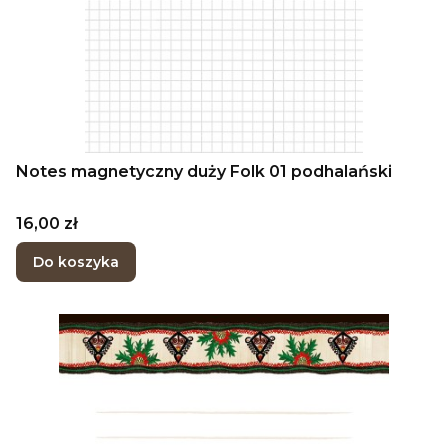
Notes magnetyczny duży Folk 01 podhalański
Cena
16,00 zł
Do koszyka