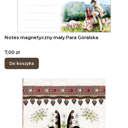
Notes magnetyczny mały Para Góralska
Cena
7,00 zł
Do koszyka