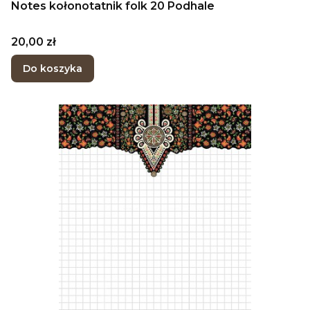
Notes kołonotatnik folk 20 Podhale
Cena
20,00 zł
Do koszyka