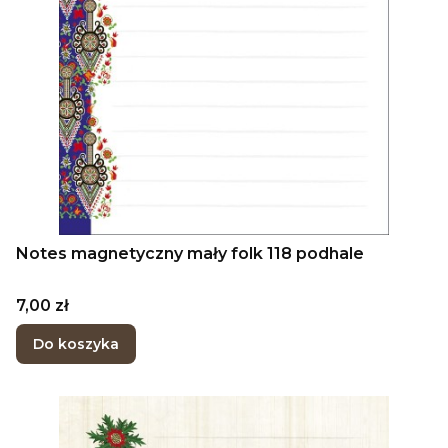
Notes magnetyczny mały folk 118 podhale
Cena
7,00 zł
Do koszyka