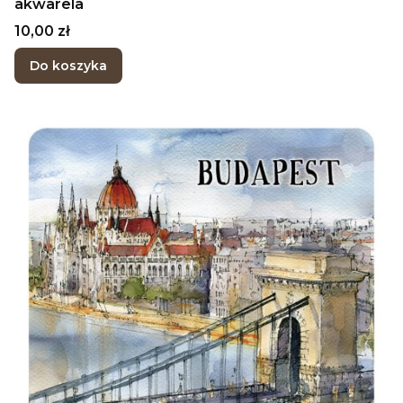
akwarela
Cena
10,00 zł
Do koszyka