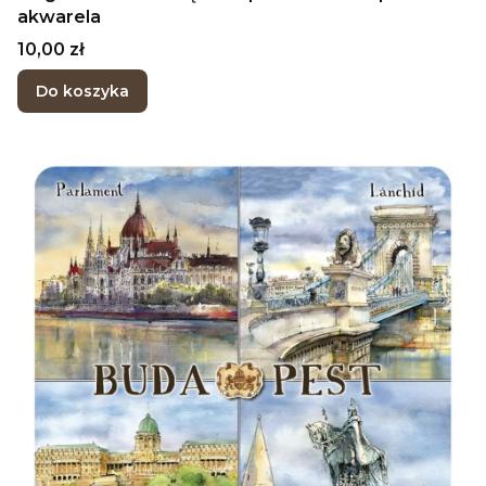
akwarela
Cena
10,00 zł
Do koszyka