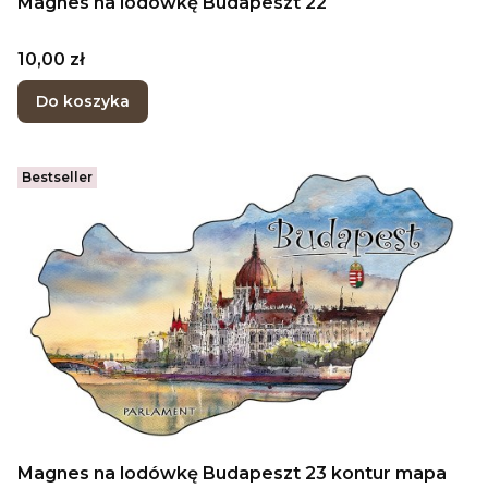
Magnes na lodówkę Budapeszt 22
Cena
10,00 zł
Do koszyka
Bestseller
Magnes na lodówkę Budapeszt 23 kontur mapa