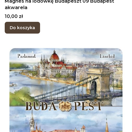
Magnes na lodówkę Budapeszt 09 Budapest
akwarela
Cena
10,00 zł
Do koszyka