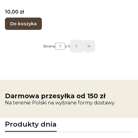
Cena
10,00 zł
Do koszyka
Strona
z 5
Przejdź do ostatniej 
Darmowa przesyłka od 150 zł
Na terenie Polski na wybrane formy dostawy
Produkty dnia