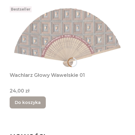
Bestseller
Wachlarz Głowy Wawelskie 01
Cena
24,00 zł
Do koszyka