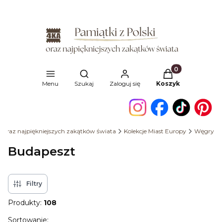
Produkty w kosz
Otwórz wyszukiwarkę
Menu
Szukaj
Zaloguj się
Koszyk
i oraz najpiękniejszych zakątków świata
Kolekcje Miast Europy
Węgry
Budapeszt
Filtry
Produkty:
108
Lista produktów
Sortowanie: