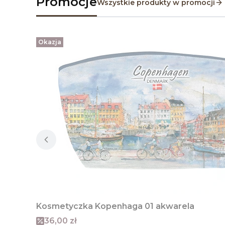
Promocje
Wszystkie produkty w promocji
Okazja
Kosmetyczka Kopenhaga 01 akwarela
Cena promocyjna
36,00 zł