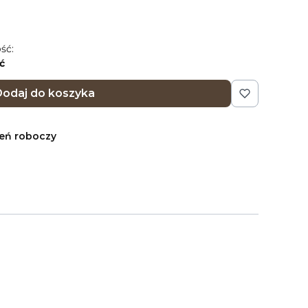
ść:
ć
odaj do koszyka
ień roboczy