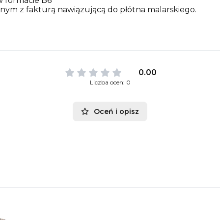
w formacie B6
m z fakturą nawiązującą do płótna malarskiego.
0.00
Liczba ocen: 0
Oceń i opisz