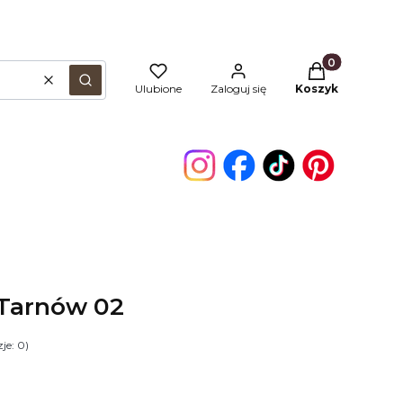
Produkty w kos
Wyczyść
Szukaj
Ulubione
Zaloguj się
Koszyk
Tarnów 02
je: 0)