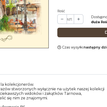
Ilość
Dostępno
szt.
duża iloś
D
Czas wysyłki:
następny dz
la kolekcjonerów.
razów stworzonych wyłącznie na użytek naszej kolekcji
ajciekawszych widoków i zakątków Tarnowa,
lić się nim ze znajomymi.